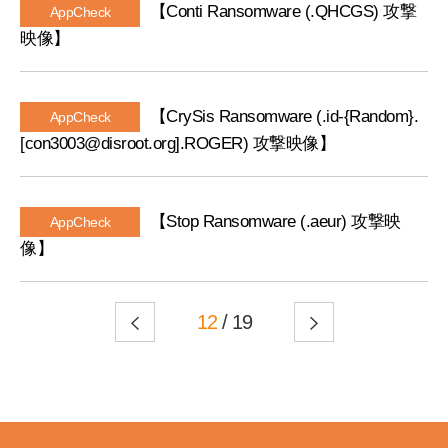
【Conti Ransomware (.QHCGS) 攻撃
AppCheck
映像】
【CrySis Ransomware (.id-{Random}.
AppCheck
[con3003@disroot.org].ROGER) 攻撃映像】
【Stop Ransomware (.aeur) 攻撃映
AppCheck
像】
12
/ 19