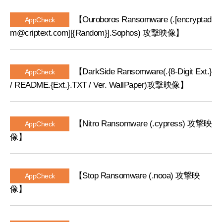
【Ouroboros Ransomware (.[encryptad
AppCheck
m@criptext.com][{Random}].Sophos) 攻撃映像】
【DarkSide Ransomware(.{8-Digit Ext.}
AppCheck
/ README.{Ext.}.TXT / Ver. WallPaper)攻撃映像】
【Nitro Ransomware (.cypress) 攻撃映
AppCheck
像】
【Stop Ransomware (.nooa) 攻撃映
AppCheck
像】