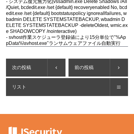
- システム復元無力化(vssadmin.exe Delete Shadows /All
/Quiet, bcdedit.exe /set {default} recoveryenabled No, bcd
edit.exe /set {default} bootstatuspolicy ignoreallfailures, w
badmin DELETE SYSTEMSTATEBACKUP, wbadmin D
ELETE SYSTEMSTATEBACKUP -deleteOldest, wmic.ex
e SHADOWCOPY /nointeractive)
- svhost作業スケジューラ登録値により15分単位で"%Ap
pData%\svhost.exe"ランサムウェアファイル自動実行
次の投稿
前の投稿
リスト