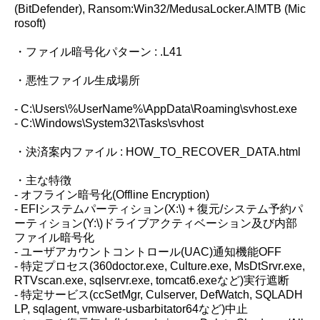
(BitDefender), Ransom:Win32/MedusaLocker.A!MTB (Mic
rosoft)
・ファイル暗号化パターン : .L41
・悪性ファイル生成場所
- C:\Users\%UserName%\AppData\Roaming\svhost.exe
- C:\Windows\System32\Tasks\svhost
・決済案内ファイル : HOW_TO_RECOVER_DATA.html
・主な特徴
- オフライン暗号化(Offline Encryption)
- EFIシステムパーティション(X:\) + 復元/システム予約パ
ーティション(Y:\)ドライブアクティベーション及び内部
ファイル暗号化
- ユーザアカウントコントロール(UAC)通知機能OFF
- 特定プロセス(360doctor.exe, Culture.exe, MsDtSrvr.exe,
RTVscan.exe, sqlservr.exe, tomcat6.exeなど)実行遮断
- 特定サービス(ccSetMgr, Culserver, DefWatch, SQLADH
LP, sqlagent, vmware-usbarbitator64など)中止