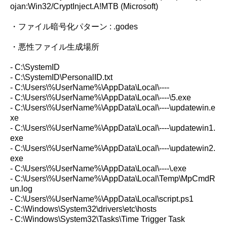
ojan:Win32/CryptInject.A!MTB (Microsoft)
・ファイル暗号化パターン : .godes
・悪性ファイル生成場所
- C:\SystemID
- C:\SystemID\PersonalID.txt
- C:\Users\%UserName%\AppData\Local\----
- C:\Users\%UserName%\AppData\Local\----\5.exe
- C:\Users\%UserName%\AppData\Local\----\updatewin.e
xe
- C:\Users\%UserName%\AppData\Local\----\updatewin1.
exe
- C:\Users\%UserName%\AppData\Local\----\updatewin2.
exe
- C:\Users\%UserName%\AppData\Local\----\.exe
- C:\Users\%UserName%\AppData\Local\Temp\MpCmdR
un.log
- C:\Users\%UserName%\AppData\Local\script.ps1
- C:\Windows\System32\drivers\etc\hosts
- C:\Windows\System32\Tasks\Time Trigger Task