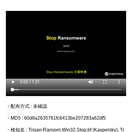
・配布方式 : 未確認
・MD5 : 60d8a2635761fc6413be207283a62df5
・検知名 : Trojan-Ransom.Win32.Stop.bf (Kaspersky), Tr