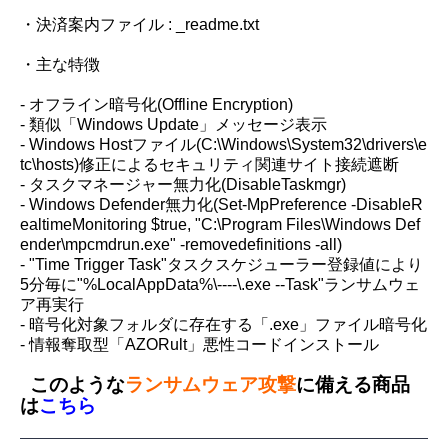
・決済案内ファイル : _readme.txt
・主な特徴
- オフライン暗号化(Offline Encryption)
- 類似「Windows Update」メッセージ表示
- Windows Hostファイル(C:\Windows\System32\drivers\e
tc\hosts)修正によるセキュリティ関連サイト接続遮断
- タスクマネージャー無力化(DisableTaskmgr)
- Windows Defender無力化(Set-MpPreference -DisableR
ealtimeMonitoring $true, "C:\Program Files\Windows Def
ender\mpcmdrun.exe" -removedefinitions -all)
- "Time Trigger Task"タスクスケジューラー登録値により
5分毎に"%LocalAppData%\----\.exe --Task"ランサムウェ
ア再実行
- 暗号化対象フォルダに存在する「.exe」ファイル暗号化
- 情報奪取型「AZORult」悪性コードインストール
このような
ランサムウェア攻撃
に備える商品
は
こちら