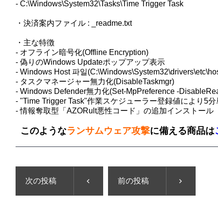
- C:\Windows\System32\Tasks\Time Trigger Task
・決済案内ファイル : _readme.txt
・主な特徴
- オフライン暗号化(Offline Encryption)
- 偽りのWindows Updateポップアップ表示
- Windows Host 파일(C:\Windows\System32\dri
- タスクマネージャー無力化(DisableTaskmgr)
- Windows Defender無力化(Set-MpPreference -DisableRealti
- "Time Trigger Task"作業スケジューラー登録値により5分単位
- 情報奪取型「AZORult悪性コード」の追加インストール
このような
ランサムウェア攻撃
に備える商品は
次の投稿
前の投稿