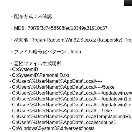
・配布方式：未確認
・MD5 : 70f79f3c7458508fed10349a31910c37
・検知名 : Trojan-Ransom.Win32.Stop.az (Kaspersky), Troja
・ファイル暗号化パターン : .lotep
・悪性ファイル生成場所
- C:\SystemID
- C:\SystemID\PersonalID.txt
- C:\Users\%UserName%\AppData\Local\----
- C:\Users\%UserName%\AppData\Local\----\5.exe
- C:\Users\%UserName%\AppData\Local\----\updatewin.ex
- C:\Users\%UserName%\AppData\Local\----\updatewin1.e
- C:\Users\%UserName%\AppData\Local\----\updatewin2.e
- C:\Users\%UserName%\AppData\Local\----\.exe
- C:\Users\%UserName%\AppData\Local\Temp\MpCmdRun
- C:\Users\%UserName%\AppData\Local\script.ps1
- C:\Windows\System32\drivers\etc\hosts