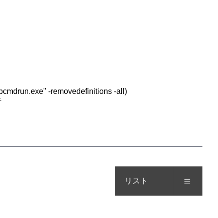
drun.exe" -removedefinitions -all)
行
リスト