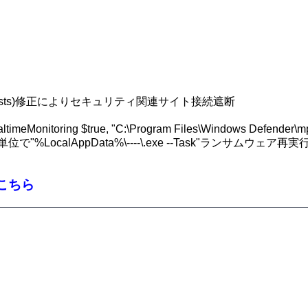
vers\etc\hosts)修正によりセキュリティ関連サイト接続遮断
meMonitoring $true, "C:\Program Files\Windows Defender\mpcm
で"%LocalAppData%\----\.exe --Task"ランサムウェア再実
こちら