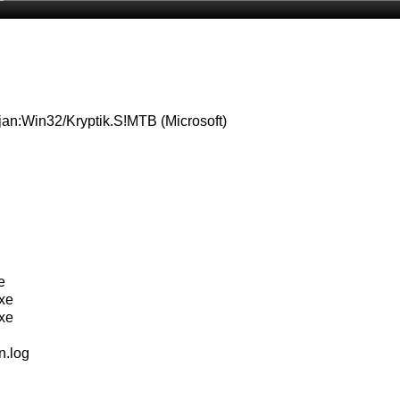
n:Win32/Kryptik.S!MTB (Microsoft)
e
xe
xe
.log