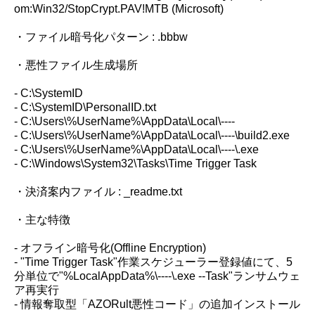
om:Win32/StopCrypt.PAV!MTB (Microsoft)
・ファイル暗号化パターン : .bbbw
・悪性ファイル生成場所
- C:\SystemID
- C:\SystemID\PersonalID.txt
- C:\Users\%UserName%\AppData\Local\----
- C:\Users\%UserName%\AppData\Local\----\build2.exe
- C:\Users\%UserName%\AppData\Local\----\.exe
- C:\Windows\System32\Tasks\Time Trigger Task
・決済案内ファイル : _readme.txt
・主な特徴
- オフライン暗号化(Offline Encryption)
- "Time Trigger Task"作業スケジューラー登録値にて、5
分単位で"%LocalAppData%\----\.exe --Task"ランサムウェ
ア再実行
- 情報奪取型「AZORult悪性コード」の追加インストール