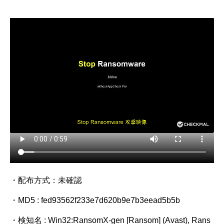
・配布方式：未確認
・MD5 : fed93562f233e7d620b9e7b3eead5b5b
・検知名 : Win32:RansomX-gen [Ransom] (Avast), Rans