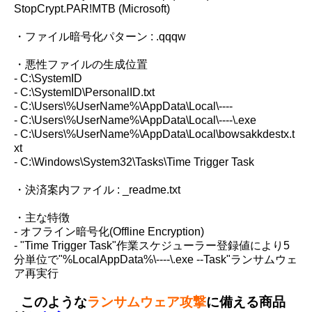
StopCrypt.PAR!MTB (Microsoft)
・ファイル暗号化パターン : .qqqw
・悪性ファイルの生成位置
- C:\SystemID
- C:\SystemID\PersonalID.txt
- C:\Users\%UserName%\AppData\Local\----
- C:\Users\%UserName%\AppData\Local\----\.exe
- C:\Users\%UserName%\AppData\Local\bowsakkdestx.t
xt
- C:\Windows\System32\Tasks\Time Trigger Task
・決済案内ファイル : _readme.txt
・主な特徴
- オフライン暗号化(Offline Encryption)
- "Time Trigger Task"作業スケジューラー登録値により5
分単位で"%LocalAppData%\----\.exe --Task"ランサムウェ
ア再実行
このような
ランサムウェア攻撃
に備える商品