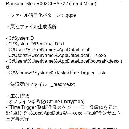
Ransom_Stop.R002C0PAS22 (Trend Micro)
・ファイル暗号化パターン : .qqqe
・悪性ファイル生成場所
- C:\SystemID
- C:\SystemID\PersonalID.txt
- C:\Users\%UserName%\AppData\Local\----
- C:\Users\%UserName%\AppData\Local\----\.exe
- C:\Users\%UserName%\AppData\Local\bowsakkdestx.t
xt
- C:\Windows\System32\Tasks\Time Trigger Task
・決済案内ファイル : _readme.txt
・主な特徴
- オフライン暗号化(Offline Encryption)
- "Time Trigger Task"作業スケジューラー登録値を元に、
5分単位で"%LocalAppData%\----\.exe --Task"ランサムウ
ェア再実行