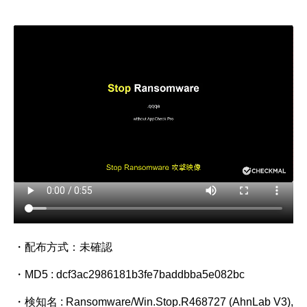
・配布方式：未確認
・MD5 : dcf3ac2986181b3fe7baddbba5e082bc
・検知名 : Ransomware/Win.Stop.R468727 (AhnLab V3),