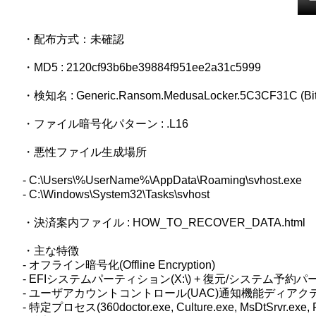
・配布方式：未確認
・MD5 : 2120cf93b6be39884f951ee2a31c5999
・検知名 : Generic.Ransom.MedusaLocker.5C3CF31C (BitDe
・ファイル暗号化パターン : .L16
・悪性ファイル生成場所
- C:\Users\%UserName%\AppData\Roaming\svhost.exe
- C:\Windows\System32\Tasks\svhost
・決済案内ファイル : HOW_TO_RECOVER_DATA.html
・主な特徴
- オフライン暗号化(Offline Encryption)
- EFIシステムパーティション(X:\) + 復元/システム
- ユーザアカウントコントロール(UAC)通知機能ディア
- 特定プロセス(360doctor.exe, Culture.exe, MsDtSrvr.exe,