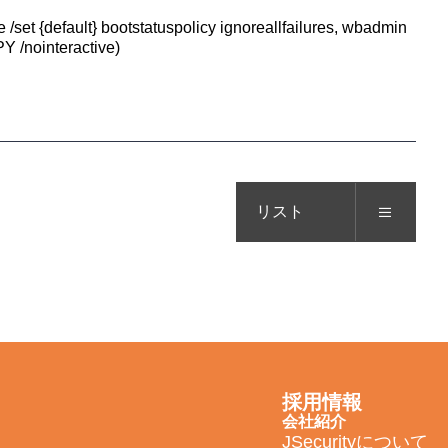
t {default} bootstatuspolicy ignoreallfailures, wbadmin
nointeractive)
リスト
採用情報
会社紹介
JSecurityについて