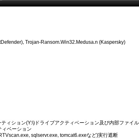
fender), Trojan-Ransom.Win32.Medusa.n (Kaspersky)
予約パーティション(Y:\)ドライブアクティベーション及び内部ファイ
クティベーション
 RTVscan.exe, sqlservr.exe, tomcat6.exeなど)実行遮断