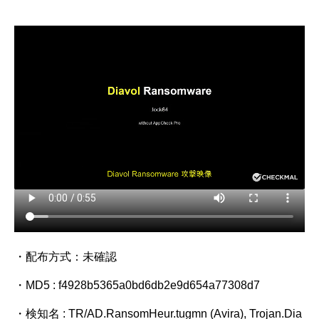
・配布方式：未確認
・MD5 : f4928b5365a0bd6db2e9d654a77308d7
・検知名 : TR/AD.RansomHeur.tugmn (Avira), Trojan.Dia