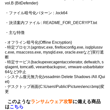
vol.B (BitDefender)
・ファイル暗号化パターン : .lock64
・決済案内ファイル : README_FOR_DECRYPT.txt
・主な特徴
- オフライン暗号化(Offline Encryption)
- 特定プロセス(agntsvc.exe, firefoxconfig.exe, isqlplussv
c.exe, msaccess.exe, mysqld.exe, oracle.exeなど)実行遮
断
- 特定サービス(backupexecagentaccelerator, defwatch, s
qlagent, tomcat6, veeambackupsvc, vmware-usbarbitator
64など)中止
- システム復元無力化(vssadmin Delete Shadows /All /Qui
et)
- デスクトップ画面(C:\Users\Public\Pictures\encr.bmp)変
更
このような
ランサムウェア攻撃
に備える商品
は
こちら