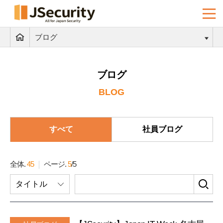
ブログ
ブログ
BLOG
すべて
社員ブログ
全体.
45
ページ.
5
/
5
検
タイトル
索
フ
ォ
ー