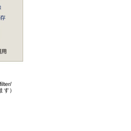
lter/
ます）