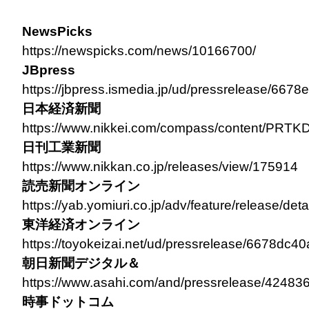
NewsPicks
https://newspicks.com/news/10166700/
JBpress
https://jbpress.ismedia.jp/ud/pressrelease/66
日本経済新聞
https://www.nikkei.com/compass/content/PRT
日刊工業新聞
https://www.nikkan.co.jp/releases/view/175914
読売新聞オンライン
https://yab.yomiuri.co.jp/adv/feature/release/d
東洋経済オンライン
https://toyokeizai.net/ud/pressrelease/6678dc
朝日新聞デジタル
＆
https://www.asahi.com/and/pressrelease/42483
時事ドットコム