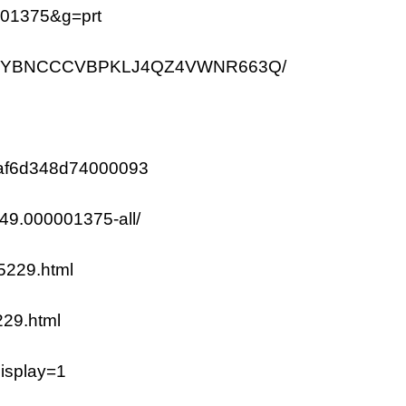
0001375&g=prt
mes/3XYBNCCCVBPKLJ4QZ4VWNR663Q/
64af6d348d74000093
49.000001375-all/
5229.html
229.html
display=1