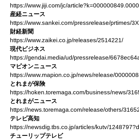
https://www.jiji.com/jc/article?k=000000849.00
産経ニュース
https://www.sankei.com/pressrelease/prti
財経新聞
https://www.zaikei.co.jp/releases/2514221/
現代ビジネス
https://gendai.media/ud/pressrelease/6678ec
マピオンニュース
https://www.mapion.co.jp/news/release/0000008
とれまが保険
https://hoken.toremaga.com/business/news/316
とれまがニュース
https://news.toremaga.com/release/others/3165
テレビ高知
https://newsdig.tbs.co.jp/articles/kutv/1248797?
チューリップテレビ