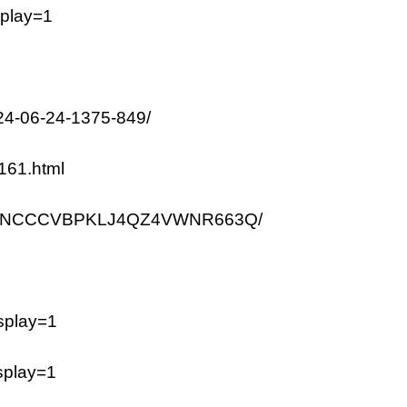
splay=1
024-06-24-1375-849/
3161.html
s/3XYBNCCCVBPKLJ4QZ4VWNR663Q/
isplay=1
isplay=1