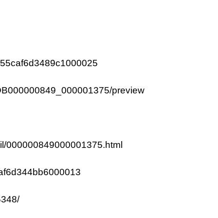
78e55caf6d3489c1000025
KDB000000849_000001375/preview
etail/000000849000001375.html
40af6d344bb6000013
6348/