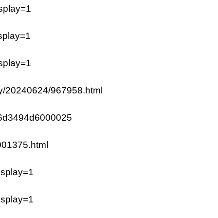
isplay=1
isplay=1
isplay=1
ay/20240624/967958.html
1af6d3494d6000025
0001375.html
isplay=1
isplay=1