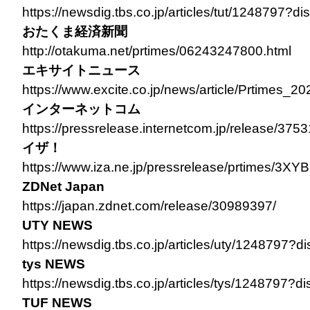
https://newsdig.tbs.co.jp/articles/tut/1248797?di
おたくま経済新聞
http://otakuma.net/prtimes/06243247800.html
エキサイトニュース
https://www.excite.co.jp/news/article/Prtimes_2
インターネットコム
https://pressrelease.internetcom.jp/release/375
イザ！
https://www.iza.ne.jp/pressrelease/prtime
ZDNet Japan
https://japan.zdnet.com/release/30989397/
UTY NEWS
https://newsdig.tbs.co.jp/articles/uty/1248797?d
tys NEWS
https://newsdig.tbs.co.jp/articles/tys/1248797?d
TUF NEWS