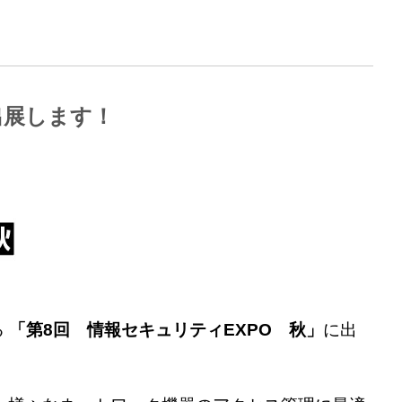
に出展します！
る
「第
8
回 情報セキュリティ
EXPO
秋」
に出