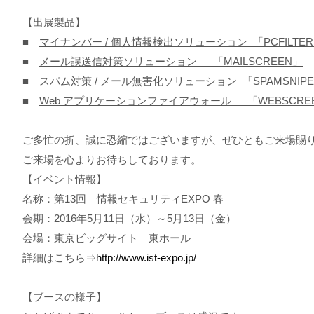
【出展製品】
■
マイナンバー
/
個人情報検出ソリューション 「
PCFILTER
■
メール誤送信対策ソリューション 「
MAILSCREEN
」
■
スパム対策
/
メール無害化ソリューション 「
SPAMSNIPE
■
Web
アプリケーションファイアウォール
「
WEBSCRE
ご多忙の折、誠に恐縮ではございますが、ぜひともご来場賜り
ご来場を心よりお待ちしております。
【イベント情報】
名称：第13回 情報セキュリティEXPO 春
会期：2016年5月11日（水）～5月13日（金）
会場：東京ビッグサイト 東ホール
詳細はこちら⇒
http://www.ist-expo.jp/
【ブースの様子】