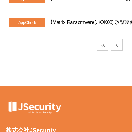
【Matrix Ransomware(.KOK08) 攻撃
AppCheck
株式会社JSecurity