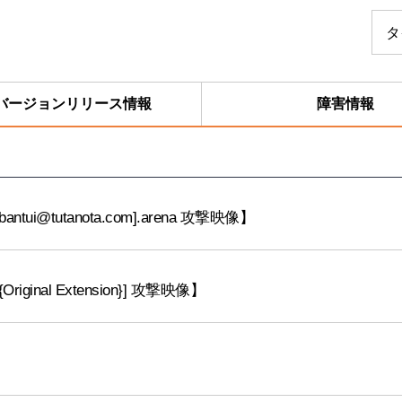
検
タ
索
フ
ォ
ー
バージョンリリース情報
障害情報
ム
sabantui@tutanota.com].arena 攻撃映像】
}.{Original Extension}] 攻撃映像】
】