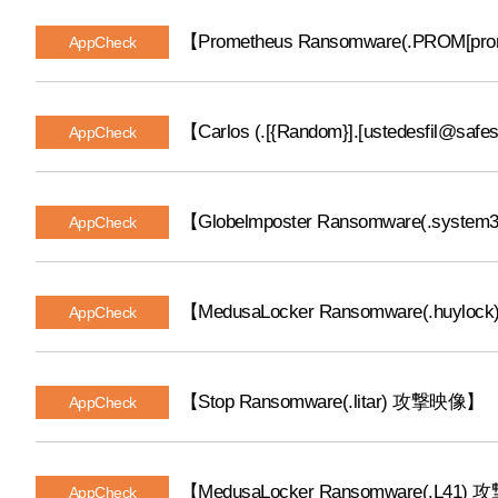
【Prometheus Ransomware(.PROM[pr
AppCheck
【Carlos (.[{Random}].[ustedesfil@s
AppCheck
【Globelmposter Ransomware(.syst
AppCheck
【MedusaLocker Ransomware(.huyl
AppCheck
【Stop Ransomware(.litar) 攻撃映像】
AppCheck
【MedusaLocker Ransomware(.L41
AppCheck