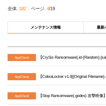
全体.
182
ページ.
4
/
19
メンテナンス情報
最新
【CrySis Ransomware[.id-{Random}.[
AppCheck
【CobraLocker v1.0[{Original Filename
AppCheck
【Stop Ransomware(.godes) 攻撃映像
AppCheck