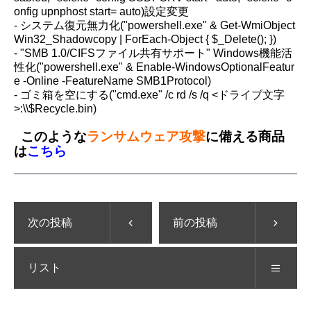
onfig upnphost start= auto)設定変更
- システム復元無力化("powershell.exe" & Get-WmiObject
Win32_Shadowcopy | ForEach-Object { $_Delete(); })
- "SMB 1.0/CIFSファイル共有サポート" Windows機能活
性化("powershell.exe" & Enable-WindowsOptionalFeatur
e -Online -FeatureName SMB1Protocol)
- ゴミ箱を空にする("cmd.exe" /c rd /s /q <ドライブ文字
>:\\$Recycle.bin)
このような
ランサムウェア攻撃
に備える商品
は
こちら
次の投稿
前の投稿
リスト