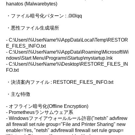
hanatos (Malwarebytes)
・ファイル暗号化パターン : .0l0lqq
・悪性ファイル生成場所
- C:\Users\%UserName%\AppData\Local\Temp\RESTOR
E_FILES_INFO.txt
- C:\Users\%UserName%\AppData\Roaming\Microsoft\Wi
ndows\Start Menu\Programs\Startup\mystartup.lnk
- C:\Users\%UserName%\Desktop\RESTORE_FILES_IN
FO.txt
・決済案内ファイル : RESTORE_FILES_INFO.txt
・主な特徴
- オフライン暗号化(Offline Encryption)
- Prometheusランサムウェア系
- Windowsファイアウォールルール許容("netsh" advfirew
all firewall set rule group="File and Printer Sharing" new
enable=Yes, "netsh" advfirewall firewall set rule group=