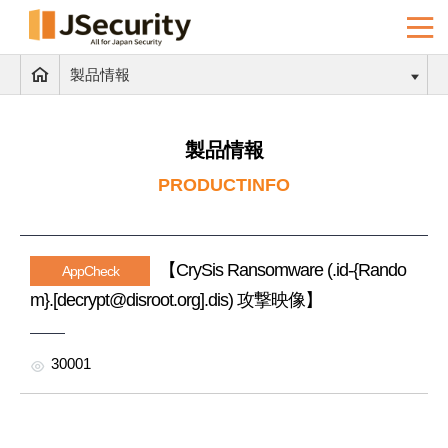
製品情報
製品情報
PRODUCTINFO
【CrySis Ransomware (.id-{Rando
AppCheck
m}.[decrypt@disroot.org].dis) 攻撃映像】
30001