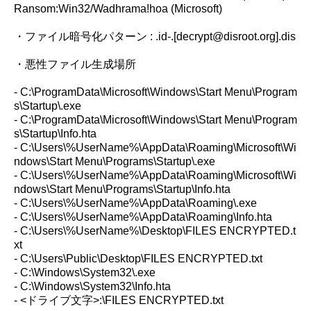
Ransom:Win32/Wadhrama!hoa (Microsoft)
・ファイル暗号化パターン : .id-.[decrypt@disroot.org].dis
・悪性ファイル生成場所
- C:\ProgramData\Microsoft\Windows\Start Menu\Program
s\Startup\.exe
- C:\ProgramData\Microsoft\Windows\Start Menu\Program
s\Startup\Info.hta
- C:\Users\%UserName%\AppData\Roaming\Microsoft\Wi
ndows\Start Menu\Programs\Startup\.exe
- C:\Users\%UserName%\AppData\Roaming\Microsoft\Wi
ndows\Start Menu\Programs\Startup\Info.hta
- C:\Users\%UserName%\AppData\Roaming\.exe
- C:\Users\%UserName%\AppData\Roaming\Info.hta
- C:\Users\%UserName%\Desktop\FILES ENCRYPTED.t
xt
- C:\Users\Public\Desktop\FILES ENCRYPTED.txt
- C:\Windows\System32\.exe
- C:\Windows\System32\Info.hta
- <ドライブ文字>:\FILES ENCRYPTED.txt