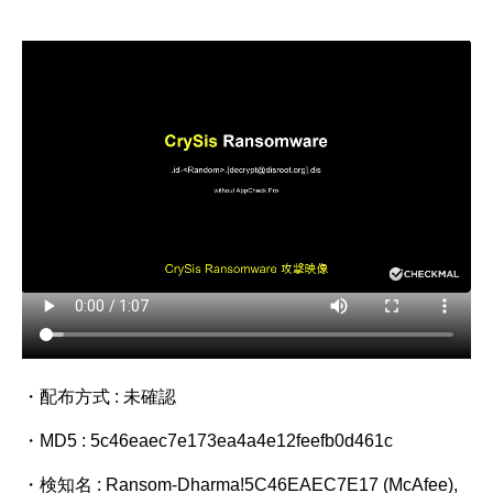
・配布方式 : 未確認
・MD5 : 5c46eaec7e173ea4a4e12feefb0d461c
・検知名 : Ransom-Dharma!5C46EAEC7E17 (McAfee),