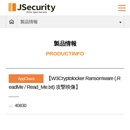
製品情報
製品情報
PRODUCTINFO
【W3Cryptolocker Ransomware (.R
AppCheck
eadMe / Read_Me.txt) 攻撃映像】
40830