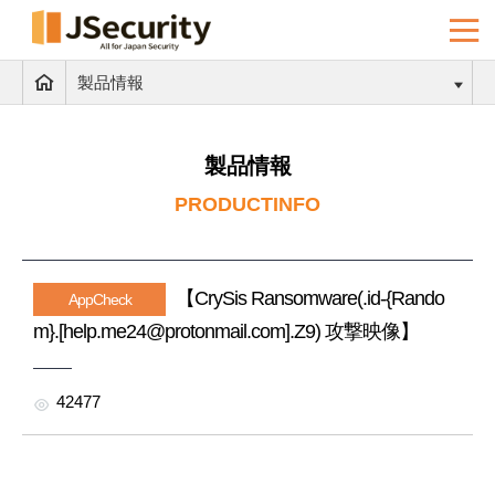
製品情報
製品情報
PRODUCTINFO
【CrySis Ransomware(.id-{Rando
AppCheck
m}.[help.me24@protonmail.com].Z9) 攻撃映像】
42477