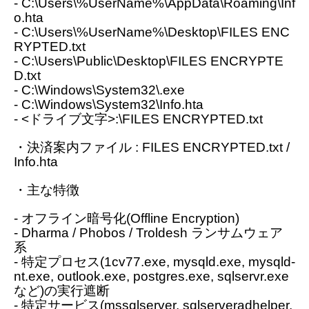
- C:\Users\%UserName%\AppData\Roaming\Inf
o.hta
- C:\Users\%UserName%\Desktop\FILES ENC
RYPTED.txt
- C:\Users\Public\Desktop\FILES ENCRYPTE
D.txt
- C:\Windows\System32\.exe
- C:\Windows\System32\Info.hta
- <ドライブ文字>:\FILES ENCRYPTED.txt
・決済案内ファイル : FILES ENCRYPTED.txt /
Info.hta
・主な特徴
- オフライン暗号化(Offline Encryption)
- Dharma / Phobos / Troldesh ランサムウェア
系
- 特定プロセス(1cv77.exe, mysqld.exe, mysqld-
nt.exe, outlook.exe, postgres.exe, sqlservr.exe
など)の実行遮断
- 特定サービス(mssqlserver, sqlserveradhelper,