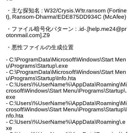
・主な探知名 : W32/Crysis.W!tr.ransom (Fortine
t), Ransom-Dharma!EDE875DD934C (McAfee)
・ファイル暗号化パターン : .id-.[help.me24@pr
otonmail.com].Z9
・悪性ファイルの生成位置
- C:\ProgramData\Microsoft\Windows\Start Men
u\Programs\Startup\.exe
- C:\ProgramData\Microsoft\Windows\Start Men
u\Programs\Startup\Info.hta
- C:\Users\%UserName%\AppData\Roaming\Mi
crosoft\Windows\Start Menu\Programs\Startup\.
exe
- C:\Users\%UserName%\AppData\Roaming\Mi
crosoft\Windows\Start Menu\Programs\Startup\I
nfo.hta
- C:\Users\%UserName%\AppData\Roaming\.e
xe