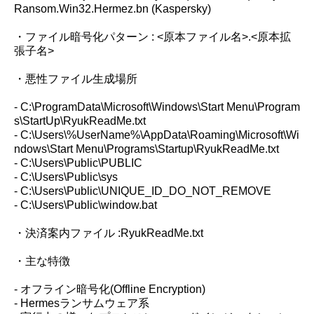
Ransom.Win32.Hermez.bn (Kaspersky)
・ファイル暗号化パターン : <原本ファイル名>.<原本拡
張子名>
・悪性ファイル生成場所
- C:\ProgramData\Microsoft\Windows\Start Menu\Program
s\StartUp\RyukReadMe.txt
- C:\Users\%UserName%\AppData\Roaming\Microsoft\Wi
ndows\Start Menu\Programs\Startup\RyukReadMe.txt
- C:\Users\Public\PUBLIC
- C:\Users\Public\sys
- C:\Users\Public\UNIQUE_ID_DO_NOT_REMOVE
- C:\Users\Public\window.bat
・決済案内ファイル :RyukReadMe.txt
・主な特徴
- オフライン暗号化(Offline Encryption)
- Hermesランサムウェア系