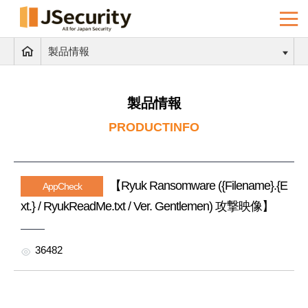
製品情報
製品情報
PRODUCTINFO
【Ryuk Ransomware ({Filename}.{E
AppCheck
xt.} / RyukReadMe.txt / Ver. Gentlemen) 攻撃映像】
36482