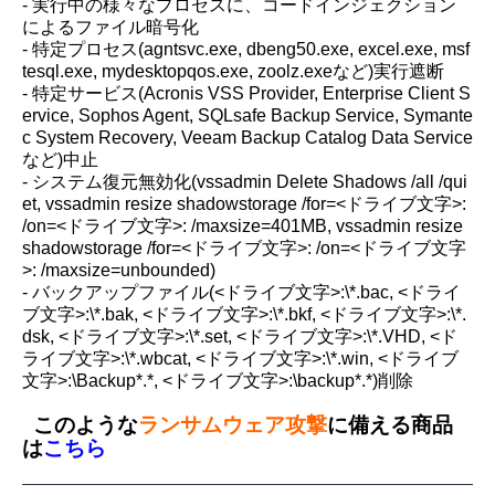
- 実行中の様々なプロセスに、コードインジェクション
によるファイル暗号化
- 特定プロセス(agntsvc.exe, dbeng50.exe, excel.exe, msf
tesql.exe, mydesktopqos.exe, zoolz.exeなど)実行遮断
- 特定サービス(Acronis VSS Provider, Enterprise Client S
ervice, Sophos Agent, SQLsafe Backup Service, Symante
c System Recovery, Veeam Backup Catalog Data Service
など)中止
- システム復元無効化(vssadmin Delete Shadows /all /qui
et, vssadmin resize shadowstorage /for=<ドライブ文字>:
/on=<ドライブ文字>: /maxsize=401MB, vssadmin resize
shadowstorage /for=<ドライブ文字>: /on=<ドライブ文字
>: /maxsize=unbounded)
- バックアップファイル(<ドライブ文字>:\*.bac, <ドライ
ブ文字>:\*.bak, <ドライブ文字>:\*.bkf, <ドライブ文字>:\*.
dsk, <ドライブ文字>:\*.set, <ドライブ文字>:\*.VHD, <ド
ライブ文字>:\*.wbcat, <ドライブ文字>:\*.win, <ドライブ
文字>:\Backup*.*, <ドライブ文字>:\backup*.*)削除
このような
ランサムウェア攻撃
に備える商品
は
こちら